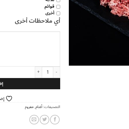
قوائم
أخرى
أي ملاحظات أخرى
كمية لحم مفروم غنم استرالي
إض
إضا
التصنيفات:
أغنام
,
مفروم