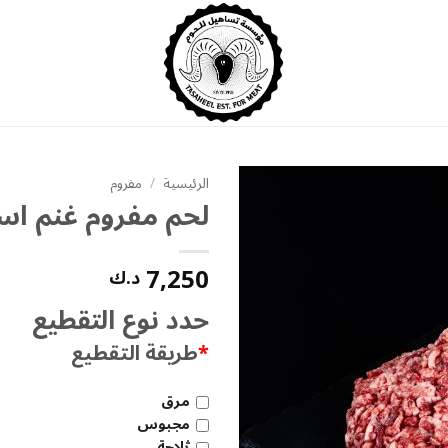
الرئيسية
/
مفروم
لحم مفروم غنم اس
إضافة
إلى
قائمة
7,250
د.ك
الرغبات
حدد نوع التقطيع
*
طريقة التقطيع
مرق
مجبوس
ثلاجة