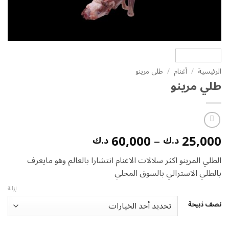
الرئيسية
/
أغنام
/
طلي مرينو
طلي مرينو
نطاق
60,000
–
25,000
د.ك
د.ك
السعر:
الطلي المرينو اكثر سلالات الاغنام انتشارا بالعالم وهو مايعرف
من
بالطلي الاسترالي بالسوق المحلي
خلال
إزالة
نصف ذبيحة